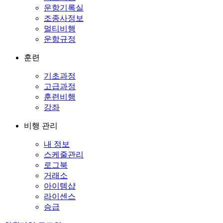
운항기록실
조종사정보
멀티비행
운항규정
훈련
기초과정
고급과정
훈련비행
강좌
비행 관리
내 정보
스케줄관리
로그북
거래소
아이템샵
라이센스
승급