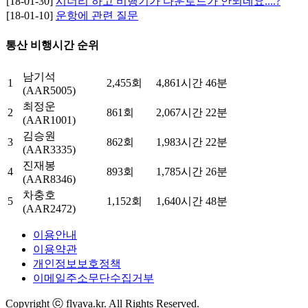
[18-01-30]
시너리 하고 비행기가 다운로드가 안되네요....?
[18-01-10]
운항에 관련 질문
통산 비행시간 순위
남기석
1
2,455회
4,861시간 46분
(AAR5005)
최정운
2
861회
2,067시간 22분
(AAR1001)
김승원
3
862회
1,983시간 22분
(AAR3335)
진재봉
4
893회
1,785시간 26분
(AAR8346)
차충호
5
1,152회
1,640시간 48분
(AAR2472)
이용안내
이용약관
개인정보보호정책
이메일주소무단수집거부
Copyright ⓒ flyava.kr. All Rights Reserved.